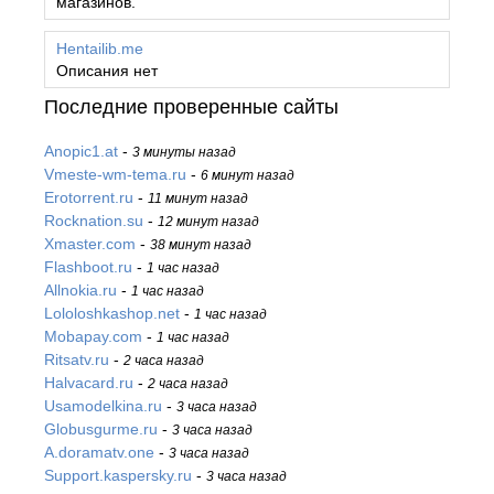
магазинов.
Hentailib.me
Описания нет
Последние проверенные сайты
Anopic1.at
-
3 минуты назад
Vmeste-wm-tema.ru
-
6 минут назад
Erotorrent.ru
-
11 минут назад
Rocknation.su
-
12 минут назад
Xmaster.com
-
38 минут назад
Flashboot.ru
-
1 час назад
Allnokia.ru
-
1 час назад
Lololoshkashop.net
-
1 час назад
Mobapay.com
-
1 час назад
Ritsatv.ru
-
2 часа назад
Halvacard.ru
-
2 часа назад
Usamodelkina.ru
-
3 часа назад
Globusgurme.ru
-
3 часа назад
A.doramatv.one
-
3 часа назад
Support.kaspersky.ru
-
3 часа назад